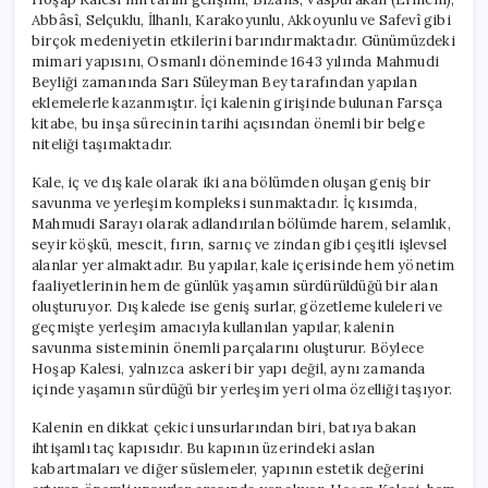
Abbâsî, Selçuklu, İlhanlı, Karakoyunlu, Akkoyunlu ve Safevî gibi
birçok medeniyetin etkilerini barındırmaktadır. Günümüzdeki
mimari yapısını, Osmanlı döneminde 1643 yılında Mahmudi
Beyliği zamanında Sarı Süleyman Bey tarafından yapılan
eklemelerle kazanmıştır. İçi kalenin girişinde bulunan Farsça
kitabe, bu inşa sürecinin tarihi açısından önemli bir belge
niteliği taşımaktadır.
Kale, iç ve dış kale olarak iki ana bölümden oluşan geniş bir
savunma ve yerleşim kompleksi sunmaktadır. İç kısımda,
Mahmudi Sarayı olarak adlandırılan bölümde harem, selamlık,
seyir köşkü, mescit, fırın, sarnıç ve zindan gibi çeşitli işlevsel
alanlar yer almaktadır. Bu yapılar, kale içerisinde hem yönetim
faaliyetlerinin hem de günlük yaşamın sürdürüldüğü bir alan
oluşturuyor. Dış kalede ise geniş surlar, gözetleme kuleleri ve
geçmişte yerleşim amacıyla kullanılan yapılar, kalenin
savunma sisteminin önemli parçalarını oluşturur. Böylece
Hoşap Kalesi, yalnızca askeri bir yapı değil, aynı zamanda
içinde yaşamın sürdüğü bir yerleşim yeri olma özelliği taşıyor.
Kalenin en dikkat çekici unsurlarından biri, batıya bakan
ihtişamlı taç kapısıdır. Bu kapının üzerindeki aslan
kabartmaları ve diğer süslemeler, yapının estetik değerini