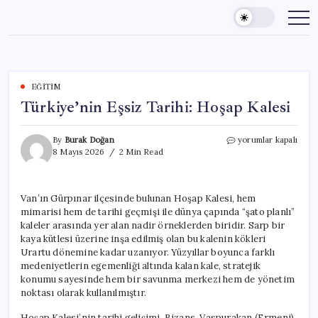
Skip
to
content
EĞITIM
Türkiye’nin Eşsiz Tarihi: Hoşap Kalesi
Türkiye’nin
By
Burak Doğan
yorumlar kapalı
Eşsiz
8 Mayıs 2026
2 Min Read
Tarihi:
Hoşap
Kalesi
Van’ın Gürpınar ilçesinde bulunan Hoşap Kalesi, hem
için
mimarisi hem de tarihi geçmişi ile dünya çapında “şato planlı”
kaleler arasında yer alan nadir örneklerden biridir. Sarp bir
kaya kütlesi üzerine inşa edilmiş olan bu kalenin kökleri
Urartu dönemine kadar uzanıyor. Yüzyıllar boyunca farklı
medeniyetlerin egemenliği altında kalan kale, stratejik
konumu sayesinde hem bir savunma merkezi hem de yönetim
noktası olarak kullanılmıştır.
Hoşap Kalesi’nin tarihi gelişimi, Bizans, Vaspurakan (Ermeni),