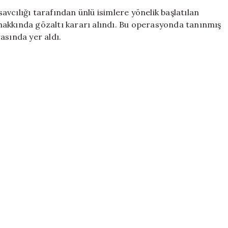
Serenay
vcılığı tarafından ünlü isimlere yönelik başlatılan
Sarıkaya
hakkında gözaltı kararı alındı. Bu operasyonda tanınmış
ve
asında yer aldı.
Mabel
Matiz
Gözaltında
için