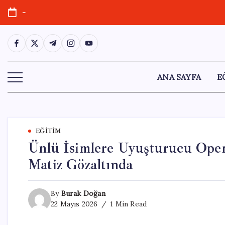
Skip
-
to
content
https://www.facebook.com/
https://twitter.com/
https://t.me/
https://www.instagram.com/
https://youtube.com/
ANA SAYFA
E
EĞITIM
Ünlü İsimlere Uyuşturucu Oper
Matiz Gözaltında
By
Burak Doğan
22 Mayıs 2026
1 Min Read