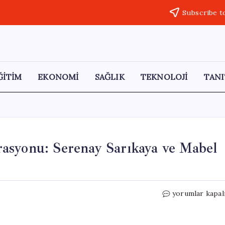
Subscribe t
ĞİTİM
EKONOMİ
SAĞLIK
TEKNOLOJİ
TANI
asyonu: Serenay Sarıkaya ve Mabel
Ünlü
yorumlar kapal
İsimlere
Uyuşturucu
Operasyonu: