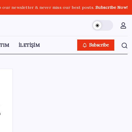
o our newsletter & never miss our best posts.
Subscribe Now!
TIM
İLETİŞİM
Subscribe
SON YAZILAR
ı
Yargıtay’dan kritik karar: SGK emekliye faiz
ödeyecek!