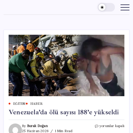
Skip
to
content
EĞITIM
HABER
Venezuela’da ölü sayısı 188’e yükseldi
Venezuela’da
By
Burak Doğan
yorumlar kapalı
ölü
25 Haziran 2026
1 Min Read