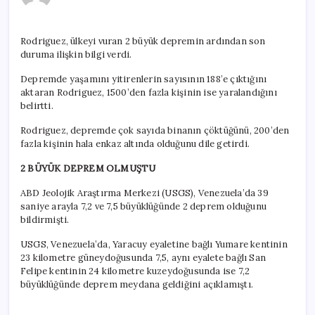
sayısı
188’e
yükseldi
Rodriguez, ülkeyi vuran 2 büyük depremin ardından son
için
duruma ilişkin bilgi verdi.
Depremde yaşamını yitirenlerin sayısının 188’e çıktığını
aktaran Rodriguez, 1500’den fazla kişinin ise yaralandığını
belirtti.
Rodriguez, depremde çok sayıda binanın çöktüğünü, 200’den
fazla kişinin hala enkaz altında olduğunu dile getirdi.
2 BÜYÜK DEPREM OLMUŞTU
ABD Jeolojik Araştırma Merkezi (USGS), Venezuela’da 39
saniye arayla 7,2 ve 7,5 büyüklüğünde 2 deprem olduğunu
bildirmişti.
USGS, Venezuela’da, Yaracuy eyaletine bağlı Yumare kentinin
23 kilometre güneydoğusunda 7,5, aynı eyalete bağlı San
Felipe kentinin 24 kilometre kuzeydoğusunda ise 7,2
büyüklüğünde deprem meydana geldiğini açıklamıştı.