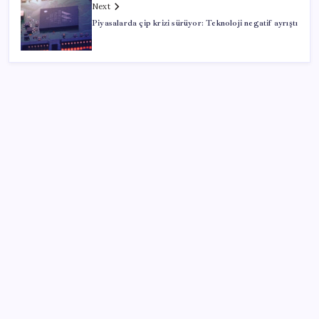
Next
Piyasalarda çip krizi sürüyor: Teknoloji negatif ayrıştı
SON YAZILAR
ABD’de kısa vadeli enflasyon beklentisi geriledi
‘Tek çatı altında toplanmalı’ dedi: Akın Gürlek’ten
‘internet gazeteciliği’ için yasa sinyali mi?
UBS Baş Yatırım Sorumlusu’ndan altın tahmini:
Fiyatlardaki düşüşler alım fırsatı yaratıyor