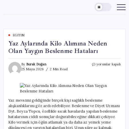
Skip
to
content
EĞITIM
Yaz Aylarında Kilo Alımına Neden
Olan Yaygın Beslenme Hataları
Yaz
By
Burak Doğan
yorumlar kapalı
Aylarında
25 Mayıs 2026
2 Min Read
Kilo
Alımına
Neden
Olan
Yaygın
Beslenme
Yaz mevsimi geldiğinde birçok kişi sağlıklı beslenme
Hataları
alışkanlıklarını göz ardı edebiliyor. Beslenme ve Diyet Uzmanı
için
Dyt. Beyza Topcu, özellikle sıcak havalarda yapılan beslenme
hatalarının ciddi sonuçlar doğurabileceğine dikkati çekiyor.
Kilo vermek için öğün atlamak ya da daha az yemek yeme
düşüncesi en yaygın hatalardan biri. Uzun süre aç kalmak,