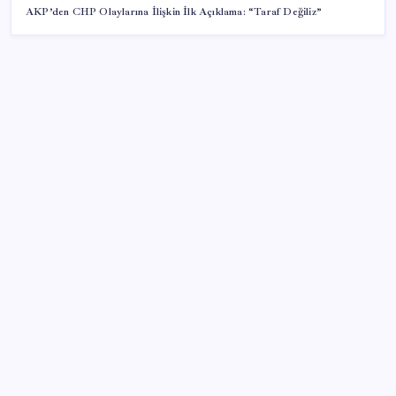
AKP’den CHP Olaylarına İlişkin İlk Açıklama: “Taraf Değiliz”
SON YAZILAR
Yargıtay’dan kritik karar: SGK emekliye faiz
ödeyecek!
Artık çalışan primi tazminata yansıyacak
Sürekli maddi sorun yaşayan insanların beyni daha
çabuk yaşlanabiliyor: ‘Beyin de yoruluyor’
Zihin Okuyan Yapay Zeka Firması: Beynini Okutana
50 Dolar