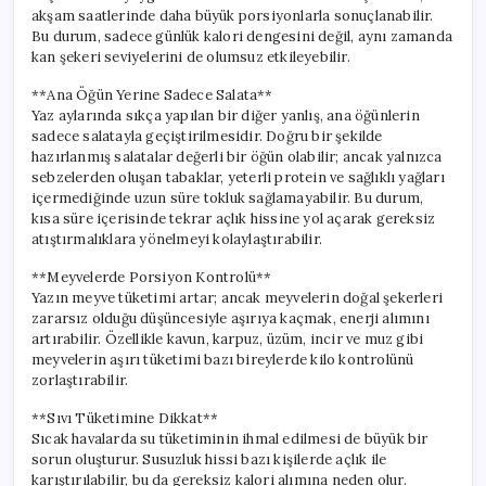
akşam saatlerinde daha büyük porsiyonlarla sonuçlanabilir.
Bu durum, sadece günlük kalori dengesini değil, aynı zamanda
kan şekeri seviyelerini de olumsuz etkileyebilir.
**Ana Öğün Yerine Sadece Salata**
Yaz aylarında sıkça yapılan bir diğer yanlış, ana öğünlerin
sadece salatayla geçiştirilmesidir. Doğru bir şekilde
hazırlanmış salatalar değerli bir öğün olabilir; ancak yalnızca
sebzelerden oluşan tabaklar, yeterli protein ve sağlıklı yağları
içermediğinde uzun süre tokluk sağlamayabilir. Bu durum,
kısa süre içerisinde tekrar açlık hissine yol açarak gereksiz
atıştırmalıklara yönelmeyi kolaylaştırabilir.
**Meyvelerde Porsiyon Kontrolü**
Yazın meyve tüketimi artar; ancak meyvelerin doğal şekerleri
zararsız olduğu düşüncesiyle aşırıya kaçmak, enerji alımını
artırabilir. Özellikle kavun, karpuz, üzüm, incir ve muz gibi
meyvelerin aşırı tüketimi bazı bireylerde kilo kontrolünü
zorlaştırabilir.
**Sıvı Tüketimine Dikkat**
Sıcak havalarda su tüketiminin ihmal edilmesi de büyük bir
sorun oluşturur. Susuzluk hissi bazı kişilerde açlık ile
karıştırılabilir, bu da gereksiz kalori alımına neden olur.