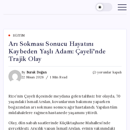
Skip
to
content
EĞITIM
Arı Sokması Sonucu Hayatını
Kaybeden Yaşlı Adam: Çayeli’nde
Trajik Olay
Arı
By
Burak Doğan
yorumlar kapalı
Sokması
22 Nisan 2026
1 Min Read
Sonucu
Hayatını
Kaybeden
Rize’nin Çayeli ilçesinde meydana gelen talihsiz bir olayda, 70
Yaşlı
yaşındaki İsmail Arslan, kovanlarının bakımını yaparken
Adam:
Çayeli’nde
boğazından arı sokması sonucu ağır hastalandı. Yapılan tüm
Trajik
müdahalelere rağmen hastanede yaşamını yitirdi.
Olay
için
Olay, dün sabah saatlerinde Küçüktaşhane Mahallesi’nde
gerçekleşti. Arıcılık yapan İsmail Arslan, evinin yakınındaki