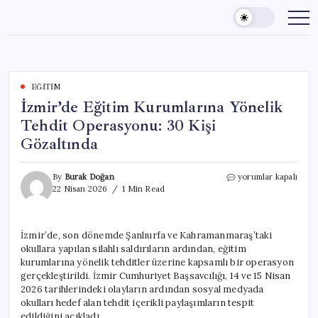
Skip
to
content
EĞITIM
İzmir’de Eğitim Kurumlarına Yönelik
Tehdit Operasyonu: 30 Kişi
Gözaltında
İzmir’de
By
Burak Doğan
yorumlar kapalı
Eğitim
22 Nisan 2026
1 Min Read
Kurumlarına
Yönelik
Tehdit
İzmir’de, son dönemde Şanlıurfa ve Kahramanmaraş’taki
Operasyonu:
okullara yapılan silahlı saldırıların ardından, eğitim
30
Kişi
kurumlarına yönelik tehditler üzerine kapsamlı bir operasyon
Gözaltında
gerçekleştirildi. İzmir Cumhuriyet Başsavcılığı, 14 ve 15 Nisan
için
2026 tarihlerindeki olayların ardından sosyal medyada
okulları hedef alan tehdit içerikli paylaşımların tespit
edildiğini açıkladı.