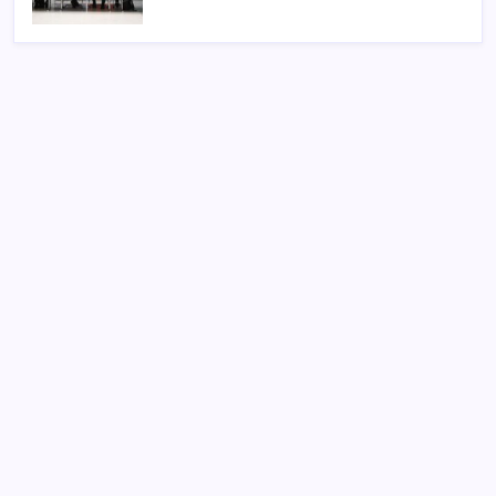
SON YAZILAR
Yargıtay’dan kritik karar: SGK emekliye faiz
ödeyecek!
Artık çalışan primi tazminata yansıyacak
Sürekli maddi sorun yaşayan insanların beyni daha
çabuk yaşlanabiliyor: ‘Beyin de yoruluyor’
Zihin Okuyan Yapay Zeka Firması: Beynini Okutana
50 Dolar