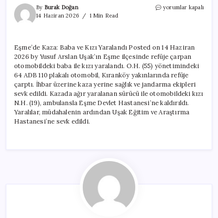
Eşme’de
By
Burak Doğan
yorumlar kapalı
Kaza:
14 Haziran 2026
1 Min Read
Baba
ve
Kızı
Eşme’de Kaza: Baba ve Kızı Yaralandı Posted on 14 Haziran
Yaralandı
2026 by Yusuf Arslan Uşak’ın Eşme ilçesinde refüje çarpan
için
otomobildeki baba ile kızı yaralandı. O.H. (55) yönetimindeki
64 ADB 110 plakalı otomobil, Kıranköy yakınlarında refüje
çarptı. İhbar üzerine kaza yerine sağlık ve jandarma ekipleri
sevk edildi. Kazada ağır yaralanan sürücü ile otomobildeki kızı
N.H. (19), ambulansla Eşme Devlet Hastanesi’ne kaldırıldı.
Yaralılar, müdahalenin ardından Uşak Eğitim ve Araştırma
Hastanesi’ne sevk edildi.