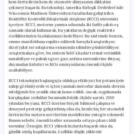
hem üreticilerin hem de otomotiv dünyasının dikkatini
çekmeyi başardı. Bu teknoloji, Amerika Birleşik Devletleri’nde
Wisconsin-Madison Üniversitesi tarafından geliştirilen
Reaktifite Kontrollü Sıkıştırmalı Ateşleme (RCCI) sistemini
içeriyor. RCCI, motorun yanma odasında iki farklı yakıtı eş
zamanlı olarak kullanarak, bu yakıtların değişik reaktivite
özelliklerinden faydalanmayı hedefliyor. Bu sistemde benzin,
emme manifolduna enjekte edilerek havayla karıştırılıyor,
dizel yakıt ise sıkıştırma esnasında silindire püskürtülüyor.
Araştırmalara göre, bu sistem %60’a kadar termal verimlilik
sunabiliyor ve pahalı egzoz gazı arıtma sistemlerine ihtiyaç
duymadan kirletici ve NOx emisyonlarını önemli ölçüde
azaltabiliyor.
RCCI teknolojisi başlangıçta oldukça etkileyici bir potansiyele
sahip görünüyordu ve içten yanmalı motorlar alanında devrim
niteliğinde bir yenilik olarak lanse edildi. Ancak, uygulamada
karşılaşılan zorluklar bu umudu büyük ölçüde sarstı. 2010
yılından bu yana, RCCI üzerine birçok bilimsel çalışma ve
deneysel prototip geliştirilmiş olsa da, henüz hiç bir otomobil
üreticisi bu motoru seri üretim modellerine entegre edemedi.
Bunun sebebi, önemli testler sırasında ortaya çıkan ciddi
sorunlar. Örneğin, RCCI yüksek hızlarda başarılı olsa da,
günlük sürüş koşullarında, özellikle düşük yüklerde