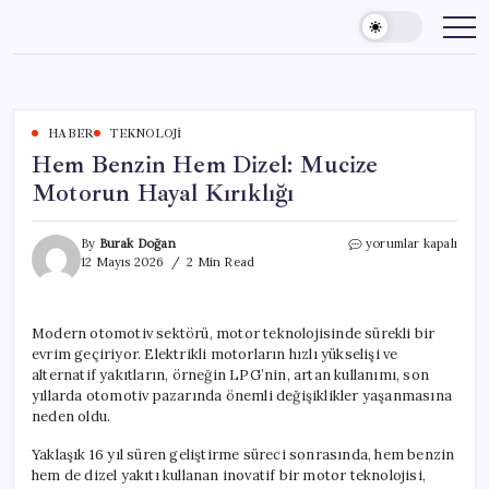
Skip
to
content
HABER
TEKNOLOJI
Hem Benzin Hem Dizel: Mucize
Motorun Hayal Kırıklığı
Hem
By
Burak Doğan
yorumlar kapalı
Benzin
12 Mayıs 2026
2 Min Read
Hem
Dizel:
Mucize
Modern otomotiv sektörü, motor teknolojisinde sürekli bir
Motorun
evrim geçiriyor. Elektrikli motorların hızlı yükselişi ve
Hayal
Kırıklığı
alternatif yakıtların, örneğin LPG’nin, artan kullanımı, son
için
yıllarda otomotiv pazarında önemli değişiklikler yaşanmasına
neden oldu.
Yaklaşık 16 yıl süren geliştirme süreci sonrasında, hem benzin
hem de dizel yakıtı kullanan inovatif bir motor teknolojisi,