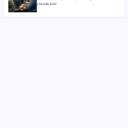
yönetim krizi
SON YAZILAR
Altın fiyatlarında yükseliş serisi sürüyor: Gram,
çeyrek ve Cumhuriyet altını bugün ne kadar oldu?
Güncel altın fiyatları 5 Ağustos 2026 Çarşamba…
Son dakika… Devlet Bahçeli ‘çerçeve yasa’yı imzaladı
Rozetini Erdoğan takmıştı: AKP’ye geçen Çekmeköy
Belediye Başkanı’ndan ‘Vira Bismillah’ paylaşımı