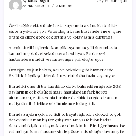
Özel
By
Burak Doğan
yorumlar kapalı
hastanelerdeki
25 Haziran 2026
2 Min Read
yanlış
planlama
sektörü
Özel sağlık sektöründe hasta sayısında azalmakla birlikte
etkiledi
sistem yükü artıyor. Vatandaşın kamu hastanelerine erişme
için
oranı eskilere göre çok artmış ve kolaylaşmış durumda.
Ancak nitelikli işlerde, komplikasyona meyilli durumlarda
kamudan çok özel sektör tercih ediliyor. Bu da özel
hastanelere maddi ve manevi aşırı yük oluşturuyor.
Örneğin; yoğun bakım, acil ve onkoloji gibi hizmetlerde,
özellikle büyük şehirlerde bu zorluk daha fazla yaşanıyor.
Buradaki önemli bir handikap da bu bahsedilen işlerde SGK
paylarının çok düşük olması, hastalardan fark ücreti
alınmaması, enflasyonla birlikte özellikle bu işlerde artan
maliyetler ile birlikte sürdürülemez hale geldi.
Burada sayılan çok özellikli ve hayati işlerde çok özel ve çok
deneyimli uzman kişiler çalışıyor. Ne yazık ki bu kadar
deneyimli kişilere ulaşmak zor olmaktadır. Bir diğer husus ise
vatandaşın kamu hastanesinde göstermiş olduğu davranış ile