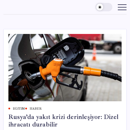
Skip
to
content
EĞITIM
HABER
Rusya’da yakıt krizi derinleşiyor: Dizel
ihracatı durabilir