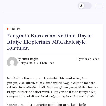
Skip
to
content
EĞITIM
Yangında Kurtarılan Kedinin Hayatı
İtfaiye Ekiplerinin Müdahalesiyle
Kurtuldu
Yangında
By
Burak Doğan
yorumlar kapalı
Kurtarılan
11 Mayıs 2026
1 Min Read
Kedinin
Hayatı
İtfaiye
İstanbul’un Bayrampaşa ilçesindeki bir markette çıkan
Ekiplerinin
yangın, kısa sürede tüm alanı sardı ve yoğun duman mahalle
Müdahalesiyle
Kurtuldu
sakinlerini endişelendirdi. Dumanı gören çevredekiler, hemen
için
itfaiye ekiplerine haber verdi. Olay yerine ulaşan itfaiyeciler,
yangını kontrol altına alarak soğutma çalışmalarına başladı.
Yangın sırasında, marketin içinde bir anne kedi ile üç