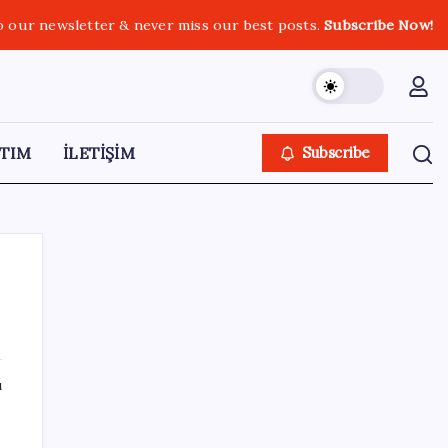
o our newsletter & never miss our best posts.
Subscribe Now!
TIM
İLETİŞİM
Subscribe
SON YAZILAR
ı
Altın fiyatlarında yükseliş serisi sürüyor:
n
Gram, çeyrek ve Cumhuriyet altını bugün
an