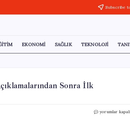
Subscribe t
ĞİTİM
EKONOMİ
SAĞLIK
TEKNOLOJİ
TANI
çıklamalarından Sonra İlk
Özgür
yorumlar kapal
Özel,
Kılıçdaroğlu’nu
Açıklamalarınd