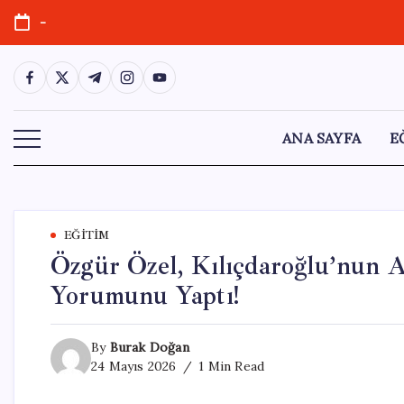
Skip
-
to
content
https://www.facebook.com/
https://twitter.com/
https://t.me/
https://www.instagram.com/
https://youtube.com/
ANA SAYFA
E
EĞITIM
Özgür Özel, Kılıçdaroğlu’nun A
Yorumunu Yaptı!
By
Burak Doğan
24 Mayıs 2026
1 Min Read