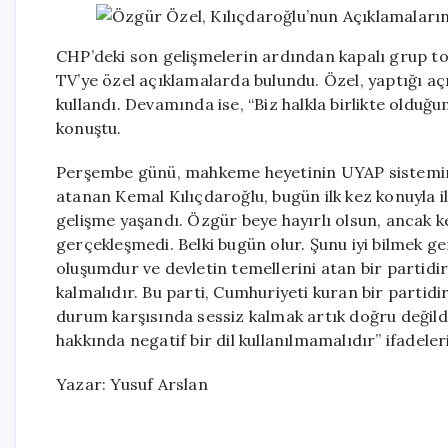
CHP’deki son gelişmelerin ardından kapalı grup t
TV’ye özel açıklamalarda bulundu. Özel, yaptığı aç
kullandı. Devamında ise, “Biz halkla birlikte oldu
konuştu.
Perşembe günü, mahkeme heyetinin UYAP sistemine
atanan Kemal Kılıçdaroğlu, bugün ilk kez konuyla ilg
gelişme yaşandı. Özgür beye hayırlı olsun, ancak 
gerçekleşmedi. Belki bugün olur. Şunu iyi bilmek ge
oluşumdur ve devletin temellerini atan bir partidir
kalmalıdır. Bu parti, Cumhuriyeti kuran bir partidi
durum karşısında sessiz kalmak artık doğru değildir
hakkında negatif bir dil kullanılmamalıdır” ifadeleri
Yazar: Yusuf Arslan