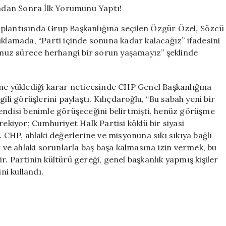
Sonra
İlk
oplantısında Grup Başkanlığına seçilen Özgür Özel, Sözcü
Yorumunu
ıklamada, “Parti içinde sonuna kadar kalacağız” ifadesini
Yaptı!
ğumuz sürece herhangi bir sorun yaşamayız” şeklinde
için
 yüklediği karar neticesinde CHP Genel Başkanlığına
ili görüşlerini paylaştı. Kılıçdaroğlu, “Bu sabah yeni bir
kendisi benimle görüşeceğini belirtmişti, henüz görüşme
rekiyor; Cumhuriyet Halk Partisi köklü bir siyasi
. CHP, ahlaki değerlerine ve misyonuna sıkı sıkıya bağlı
r ve ahlaki sorunlarla baş başa kalmasına izin vermek, bu
. Partinin kültürü gereği, genel başkanlık yapmış kişiler
ni kullandı.