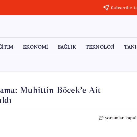
Subscribe t
ĞİTİM
EKONOMİ
SAĞLIK
TEKNOLOJİ
TANI
lama: Muhittin Böcek’e Ait
ldı
Adalet
yorumlar kapal
Bakanı
Gürlek’ten
Açıklama: