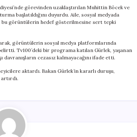
Muhittin
ediyesi’nde görevinden uzaklaştırılan Muhittin Böcek ve
Böcek’e
şturma başlatıldığını duyurdu. Aile, sosyal medyada
Ait
n bu görüntülerin hedef gösterilmesine sert tepki
Görüntülere
Soruşturma
Başlatıldı
unarak, görüntülerin sosyal medya platformlarında
için
 belirtti. Tv100’deki bir programa katılan Gürlek, yaşanan
şı davranışların cezasız kalmayacağını ifade etti.
icilere aktardı. Bakan Gürlek’in kararlı duruşu,
artırdı.