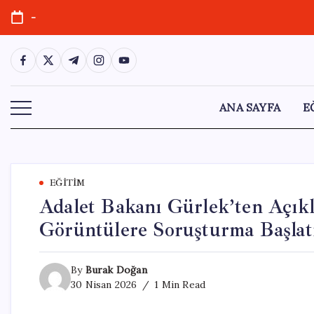
Skip
-
to
content
https://www.facebook.com/
https://twitter.com/
https://t.me/
https://www.instagram.com/
https://youtube.com/
ANA SAYFA
E
EĞITIM
Adalet Bakanı Gürlek’ten Açık
Görüntülere Soruşturma Başlatı
By
Burak Doğan
30 Nisan 2026
1 Min Read